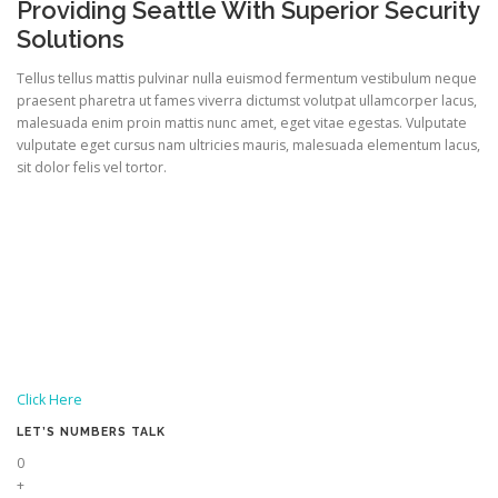
Providing Seattle With Superior Security
Solutions
Tellus tellus mattis pulvinar nulla euismod fermentum vestibulum neque
praesent pharetra ut fames viverra dictumst volutpat ullamcorper lacus,
malesuada enim proin mattis nunc amet, eget vitae egestas. Vulputate
vulputate eget cursus nam ultricies mauris, malesuada elementum lacus,
sit dolor felis vel tortor.
Click Here
LET’S NUMBERS TALK
0
+