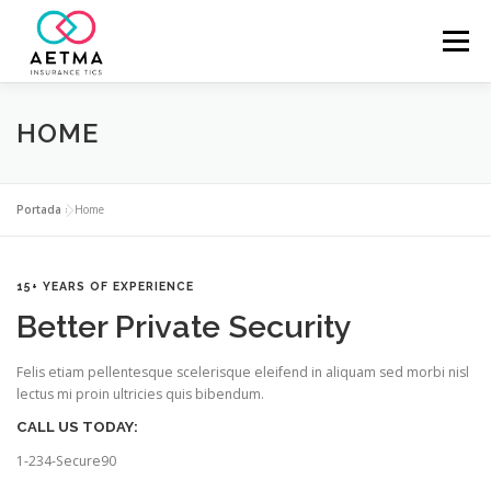
Menú
ASOCIADOS
VALORES
CONÓCENOS
HOME
NOTICIAS
FAQ
CONTACTO
Portada
»
Home
15+ YEARS OF EXPERIENCE
Better Private Security
Felis etiam pellentesque scelerisque eleifend in aliquam sed morbi nisl
lectus mi proin ultricies quis bibendum.
CALL US TODAY:
1-234-Secure90