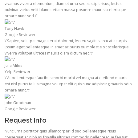
vivamus viverra elementum, diam et urna sed suscipit risus, lectus
pulvinar varius velit blandit etiam massa posuere mauris scelerisque
ornare nunc sed.\”
Tony Hawk
Google Reviewer
\”Sapien, volutpat magna erat dolor mi, leo eu sagittis arcu at a turpis
ipsum eget pellentesque in amet ac purus eu molestie sit scelerisque
viverra volutpat ultrices mauris diam dictum nec.\”
Julia Miles
Yelp Reviewer
\”At pellentesque faucibus morbi morbi vel magna at eleifend mauris
est nisl purus tellus magna volutpat elit quis nunc adipiscing mauris odio
ornare nunc.\”
John Goodman
Google Reviewer
Request Info
Nunc urna porttitor quis ullamcorper id sed pellentesque risus
consequat ac nibh mi fringilla ultrices commodo pellentesque feugiat