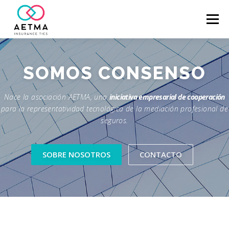
Menú
ASOCIADOS
VALORES
CONÓCENOS
SOMOS
CONSENSO
Nace la asociación AETMA, una
iniciativa empresarial de cooperación
NOTICIAS
FAQ
CONTACTO
para la representatividad tecnológica de la mediación profesional de
seguros.
SOBRE NOSOTROS
CONTACTO