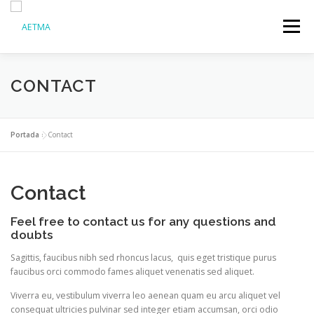
Menú
ASOCIADOS
VALORES
CONÓCENOS
CONTACT
NOTICIAS
FAQ
CONTACTO
Portada
»
Contact
Contact
Feel free to contact us for any questions and
doubts​
Sagittis, faucibus nibh sed rhoncus lacus, quis eget tristique purus
faucibus orci commodo fames aliquet venenatis sed aliquet.
Viverra eu, vestibulum viverra leo aenean quam eu arcu aliquet vel
consequat ultricies pulvinar sed integer etiam accumsan, orci odio