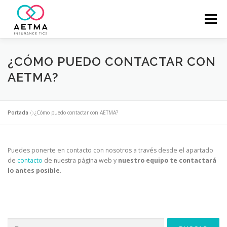
Saltar
al
Menú
contenido
ASOCIADOS
VALORES
CONÓCENOS
¿CÓMO PUEDO CONTACTAR CON
AETMA?
NOTICIAS
FAQ
CONTACTO
Portada
»
¿Cómo puedo contactar con AETMA?
Puedes ponerte en contacto con nosotros a través desde el apartado
de
contacto
de nuestra página web y
nuestro equipo te contactará
lo antes posible
.
Buscar: